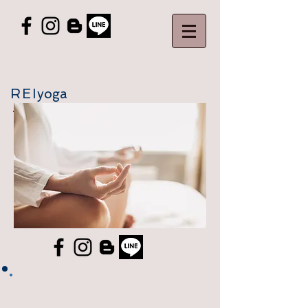
REI
yoga
～体と心を整えるヨガ～