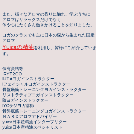
また、様々なアロマの香りに触れ、学ぶうちに
アロマはリラックスだけでなく
体や心にたくさん働きかけることを知りました。
ヨガのクラスでも主に日本の森から生まれた国産
アロマ
Yuicaの精油
を利用し、皆様にご紹介していま
す。
保有資格等
RYT200
IHTAヨガインストラクター
Iフェイシャルヨガインストラクター
骨盤底筋トレーニングヨガインストラクター
リストラティブヨガインストラクター
陰ヨガインストラクター
IYC
ラジヨガ講師
骨盤底筋トレーニングヨガインストラクター
ＮＡＲＤアロマアドバイザー
yuica日本産精油インタープリター
yuica日本産精油スペシャリスト