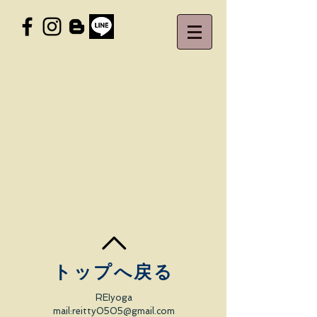
トップへ戻る
REIyoga
mail​:
reitty0505@gmail.com